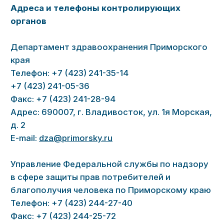
8 (423) 280-03-04
Адрес
г. Владивосток, Партизанский
пр-т, 44, 2 этаж
Время
пн-пт
с 8:00 до 20:00,
сб
с 9:00 до 15:00,
вс
—
выходной
Записаться на прием
Лицензия № Л041-01023-
25/00311340 от 01.02.2017