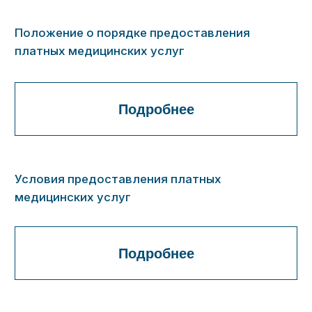
Адрес: 690087, г. Владивосток, ул. Сельская,
д. 3
E-mail:
pkrpn@pkrpn.ru
Территориальный орган Росздравнадзора по
Приморскому краю
Телефон: +7 (423) 222-42-46
+7 (423) 226-66-43
+7 (423) 222-47-20
+7 (423) 226-82-43
+7 (423) 226-85-39
Адрес: 690091, г. Владивосток, ул.
Мордовцева, д. 3, 9-ый этаж, офис 907
E-mail:
info@reg25.roszdravnadzor.gov.ru
Телефон