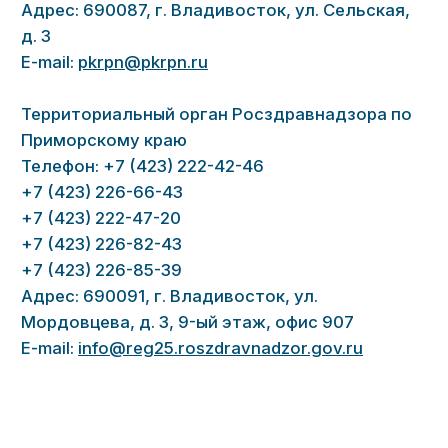
Разработка сайта —
vmeste.design
© ООО «Глазной центр».
Копирование материалов
запрещено
Политика конфиденциальности