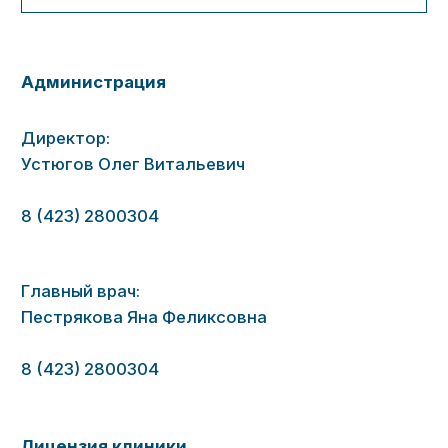
Приморского края
Телефон: +7 (423) 241-35-14
Адрес: 690007, г. Владивосток, ул. 1я
Морская, д. 2
E-mail:
dza@primorsky.ru
Лицензия
Платные медицинские услуги
Положение о порядке предоставления
платных медицинских услуг
Подробнее
Условия предоставления платных