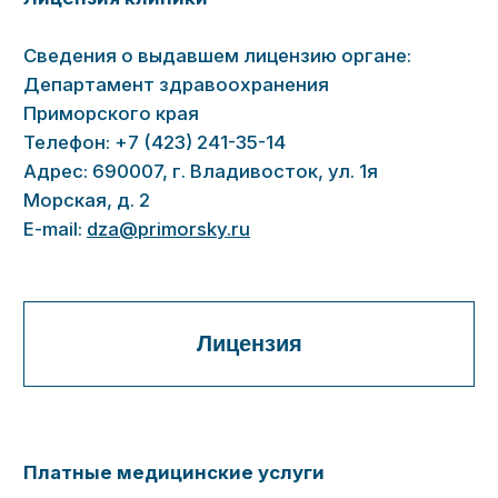
медицинских услуг
Подробнее
Адреса и телефоны контролирующих
органов
Департамент здравоохранения Приморского
края
Телефон: +7 (423) 241-35-14
+7 (423) 241-05-36
Факс: +7 (423) 241-28-94
Адрес: 690007, г. Владивосток, ул. 1я Морская,
д. 2
E-mail:
dza@primorsky.ru
Управление Федеральной службы по надзору
в сфере защиты прав потребителей и
благополучия человека по Приморскому краю
Телефон: +7 (423) 244-27-40
Факс: +7 (423) 244-25-72