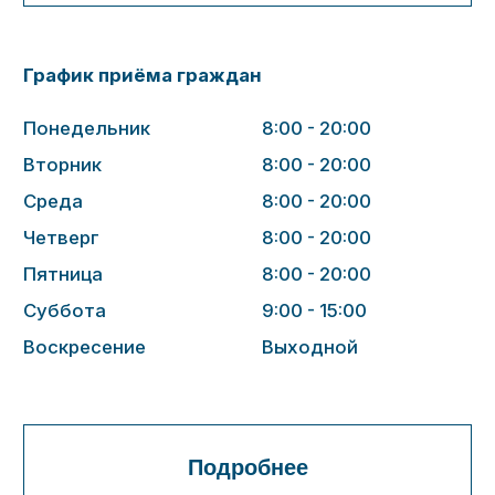
Подробнее
Администрация
Директор:
Устюгов Олег Витальевич
8 (423) 2800304
Главный врач:
Пестрякова Яна Феликсовна
8 (423) 2800304
Лицензия клиники
Сведения о выдавшем лицензию органе:
Департамент здравоохранения