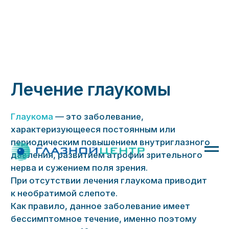
Лечение глаукомы
Глаукома
— это заболевание,
характеризующееся постоянным или
периодическим повышением внутриглазного
давления, развитием атрофии зрительного
нерва и сужением поля зрения.
При отсутствии лечения глаукома приводит
к необратимой слепоте.
Как правило, данное заболевание имеет
бессимптомное течение, именно поэтому
людям старше 40 лет рекомендуется
ежегодная диагностика зрения.
Как проявляется