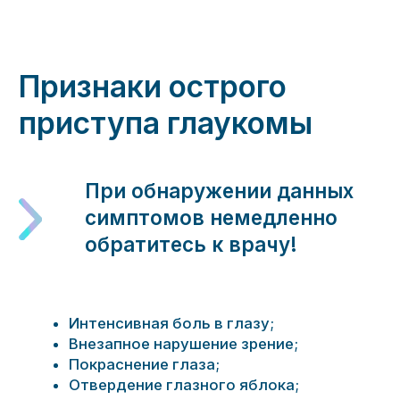
Интенсивная боль в глазу;
Внезапное нарушение зрение;
Покраснение глаза;
Отвердение глазного яблока;
Появление радужных кругов вокруг
источников света;
Тошнота, рвота;
Головная боль.
Острый приступ глаукомы — опасное
состояние, результатом которого может стать
необратимая потеря зрения.
Диагностика и лечение
Своевременная диагностика и лечение