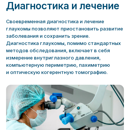
применяются консервативные, лазерные
и хирургические методы лечения.
Выбор тактики зависит от уровня
внутриглазного давления, типа и стадии
заболевания — лечение глаукомы в каждом
случае
сугубо индивидуально
,
и определяется врачом-офтальмологом.
Наша главная задача — сохранить зрение
пациента.
Специалисты Глазного центра проводят
лечение глаукомы с использованием
новейших медицинских технологий. В клинике
работают специалисты высокого уровня
с огромным практическим опытом.
Помните!
Изменения при глаукоме
необратимы, но ранняя диагностика,
своевременно начатое лечение
и соблюдение
рекомендаций
позволяют остановить процесс
и сохранить зрение.