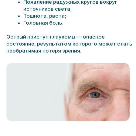
глаукомы позволяют приостановить развитие
заболевания и сохранить зрение.
Диагностика глаукомы, помимо стандартных
методов обследования, включает в себя
измерение внутриглазного давления,
компьютерную периметрию, пахиметрию
и оптическую когерентную томографию.
Цель лечения глаукомы
— снижение
внутриглазного давления и предотвращение
необратимой потери зрения.
На сегодняшний день для лечения глаукомы