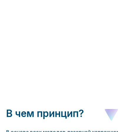
В чем принцип?
В основе всех методов лазерной коррекции
лежит один принцип — эксимерный лазер
испаряет часть роговицы и меняет ее форму
так, чтобы лучи света оптимально
фокусировались на сетчатке — это позволяет
получить четкое изображение.
Чтобы подобрать оптимальный метод
лазерной коррекции, пациент обязательно
проходит комплексную диагностику зрения,
которая позволит максимально точно
рассчитать зоны коррекции.
В Глазном центре операции лазерной коррекции
зрения
проводятся с применением новейшего
лазерного комплекса VISX STAR S4 IR (США) —
одной из лучших эксимер-лазерных установок
в мире для коррекции зрения при близорукости,
дальнозоркости, любых форм астигматизма.