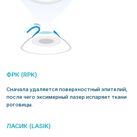
Вид операции, показанной
вам, определяет доктор.
Достоинства
Высокая эффективность —
возможность восстановить зрение
до 100% и выше;
Высокая острота зрения уже через
несколько часов;
Стабильный результат в течение жизни;
Длительность манипуляций около 10−15
минут на оба глаза;
Безболезненная, безопасная,
бескровная и бесшовная операция.
Недостатки
Дискомфорт после операции (жжение,
зуд, слезотечение и сухость), который
может сохраняться первые дни после