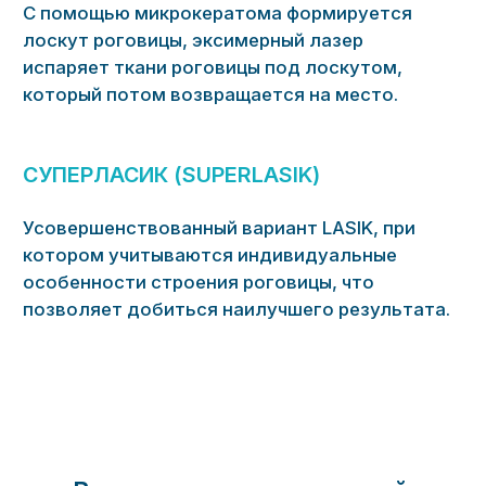
операции;
Побочные явления (гало-эффект, глэр-
эффект, синдром «сухого глаза») —
появляются крайне редко и, как
правило, проходит в первые несколько
дней после операции;
Прогнозы относительно результатов
коррекции зрения конкретного пациента
может определить только врач-
офтальмолог после полного
диагностического обследования.
Записаться на консультацию