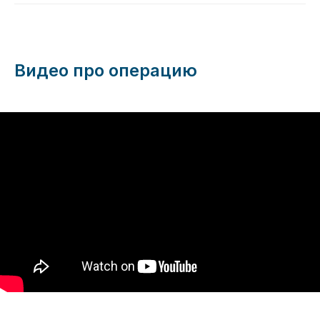
Видео про операцию
Телефон
8 (423) 280-03-04
Адрес
г. Владивосток, Партизанский
пр-т, 44, 2 этаж
Время
пн-пт
с 8:00 до 20:00,
сб
с 9:00 до 15:00,
вс
—
выходной
Записаться на прием