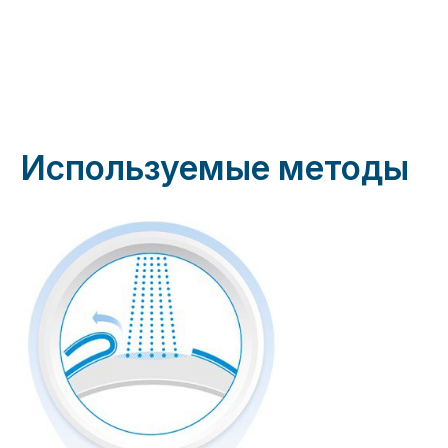
Сначала удаляется поверхностный эпителий,
после чего эксимерный лазер испаряет ткани
роговицы.
ЛАСИК (LASIK)
С помощью микрокератома формируется
лоскут роговицы, эксимерный лазер
испаряет ткани роговицы под лоскутом,
который потом возвращается на место.
СУПЕРЛАСИК (SUPERLASIK)
Усовершенствованный вариант LASIK, при
котором учитываются индивидуальные
особенности строения роговицы, что
позволяет добиться наилучшего результата.